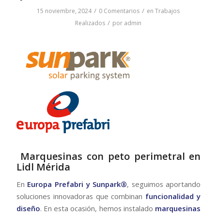
/
/
15 noviembre, 2024
0 Comentarios
en
Trabajos
/
Realizados
por
admin
️
Marquesinas con peto perimetral en
Lidl Mérida
En
Europa Prefabri y Sunpark®
, seguimos aportando
soluciones innovadoras que combinan
funcionalidad y
diseño
. En esta ocasión, hemos instalado
marquesinas