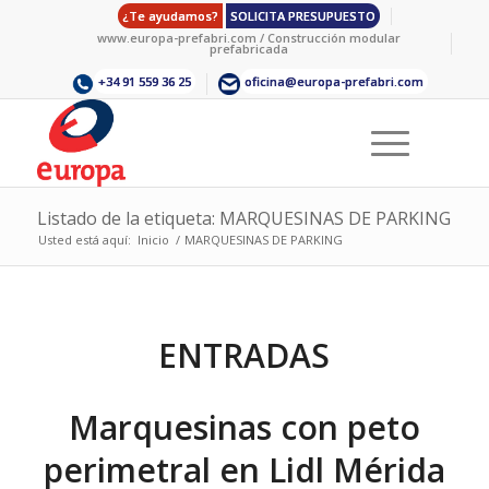
¿Te ayudamos?
SOLICITA PRESUPUESTO
www.europa-prefabri.com / Construcción modular
prefabricada
+34 91 559 36 25
oficina@europa-prefabri.com
Listado de la etiqueta: MARQUESINAS DE PARKING
Usted está aquí:
Inicio
/
MARQUESINAS DE PARKING
ENTRADAS
Marquesinas con peto
perimetral en Lidl Mérida