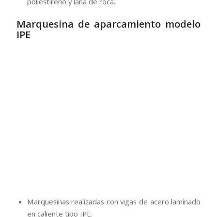
poliestireno y lana de roca.
Marquesina de aparcamiento modelo
IPE
Marquesinas realizadas con vigas de acero laminado
en caliente tipo IPE.
Máxima robustez de la estructura para soportar
sobrecargas de viento y nieve.
Distintas versiones en función del tipo de vigas
utilizadas.
Cubierta galvanizada o prelacada en color a elegir
por el cliente.
Estructura galvanizadas en caliente bajo pedido.
Modelo Ibiza