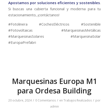
Apostamos por soluciones eficientes y sostenibles
.
Si buscas una cubierta funcional y moderna para tu
estacionamiento, ¡contáctanos!
#Fotolinera #CochesEléctricos #Sostenible
#Fotovoltaicas #MarquesinasMetálicas
#MarquesinasSolares #MarquesinaSolar
#EuropaPrefabri
Marquesinas Europa M1
para Ordesa Building
/
/
/
20 octubre, 2024
0 Comentarios
en
Trabajos Realizados
por
admin