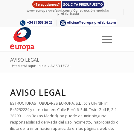
¿Te ayudamos?
SOLICITA PRESUPUESTO
www.europa-prefabri.com / Construcción modular
prefabricada
+34 91 559 36 25
oficina@europa-prefabri.com
AVISO LEGAL
Usted está aquí:
Inicio
/
AVISO LEGAL
AVISO LEGAL
ESTRUCTURAS TUBULARES EUROPA, S.L., con CIF/NIF nº:
B45292224 y dirección en: Calle Perú 6, Edif. Twin Golf B, 2-1,
28290 – Las Rozas Madrid), no puede asumir ninguna
responsabilidad derivada del uso incorrecto, inapropiado o
ilícito de la información aparecida en las páginas web de: