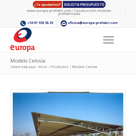
¿Te ayudamos?
SOLICITA PRESUPUESTO
www.europa-prefabri.com / Construcción modular
prefabricada
+34 91 559 36 25
oficina@europa-prefabri.com
Modelo Celosía
Usted está aquí:
Inicio
/
Productos
/
Modelo Celosía